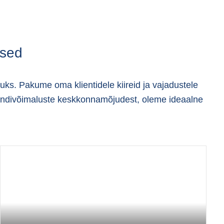
used
duks. Pakume oma klientidele kiireid ja vajadustele
akendivõimaluste keskkonnamõjudest, oleme ideaalne