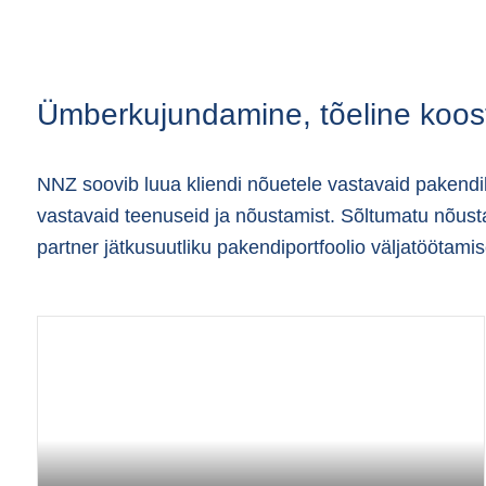
Ümberkujundamine, tõeline koost
NNZ soovib luua kliendi nõuetele vastavaid pakendila
vastavaid teenuseid ja nõustamist. Sõltumatu nõust
partner jätkusuutliku pakendiportfoolio väljatöötami