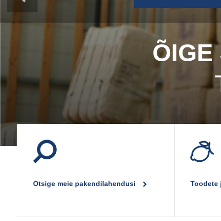
Poekotid
Purgid värskete toodete jaoks
Topsid | Šeikerid
Ümarvõrk
ÕIGE
Võrkkotid
Otsige meie pakendilahendusi
Toodete