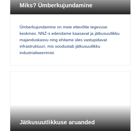
Miks? Ümberkujundamine
Ümberkujundamine on meie ettevõtte tegevuse
keskmes. NNZ-s edendame kaasavat ja jätkusuutlikku
majanduskasvu ning ehitame üles vastupidavat
infrastruktuuri, mis soodustab jätkusuutlikku
industrialiseerimist.
Jätkusuutlikkuse aruanded