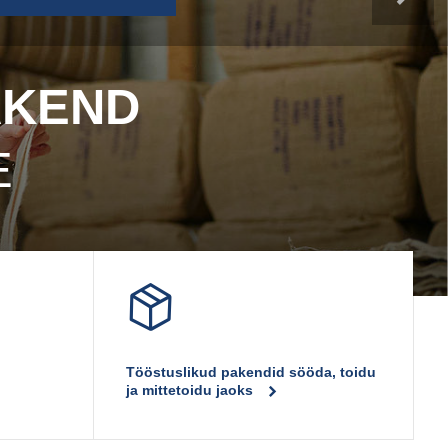
AKEND
E
Tööstuslikud pakendid sööda, toidu
ja mittetoidu jaoks