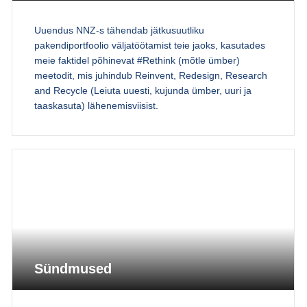
Uuendus NNZ-s tähendab jätkusuutliku
pakendiportfoolio väljatöötamist teie jaoks, kasutades
meie faktidel põhinevat #Rethink (mõtle ümber)
meetodit, mis juhindub Reinvent, Redesign, Research
and Recycle (Leiuta uuesti, kujunda ümber, uuri ja
taaskasuta) lähenemisviisist.
Sündmused