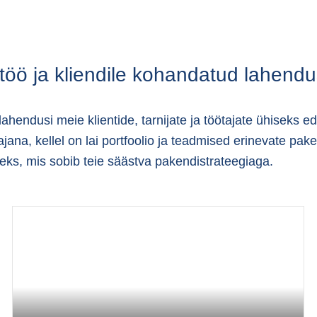
öö ja kliendile kohandatud lahend
hendusi meie klientide, tarnijate ja töötajate ühiseks e
ajana, kellel on lai portfoolio ja teadmised erinevate p
seks, mis sobib teie säästva pakendistrateegiaga.