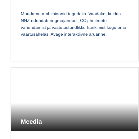
Muudame ambitsioonid tegudeks. Vaadake, kuidas
NNZ edendab ringmajandust, CO₂-heitmete
vähendamist ja vastutustundlikku hankimist kogu oma
väärtusahelas. Avage interaktiivne aruanne.
Meedia