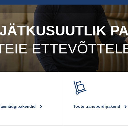
 JÄTKUSUUTLIK P
TEIE ETTEVÕTTEL
 jaemüügipakendid
Toote transpordipakend