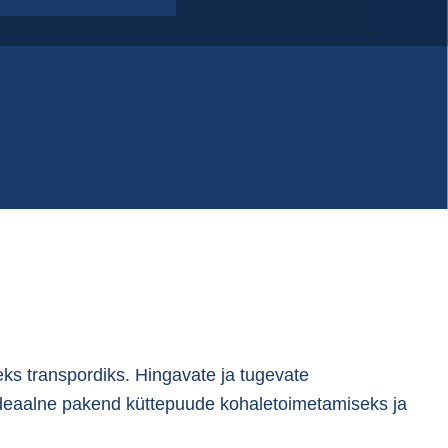
s transpordiks. Hingavate ja tugevate
e ideaalne pakend küttepuude kohaletoimetamiseks ja