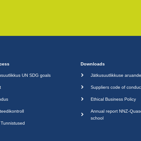
cess
Downloads
usuutlikkus UN SDG goals
Jätkusuutlikkuse aruand
t
Suppliers code of conduc
ndus
Ethical Business Policy
teedikontroll
Annual report NNZ-Qua
school
Tunnistused