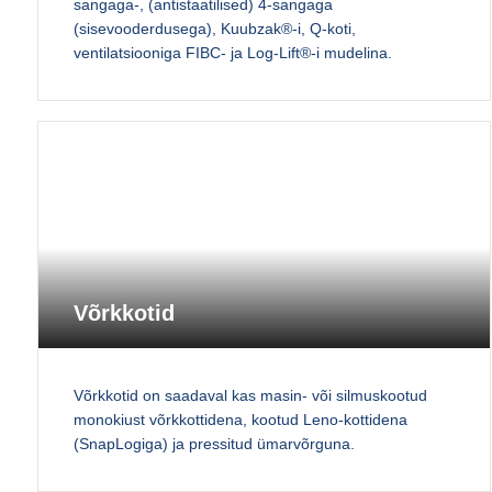
sangaga-, (antistaatilised) 4-sangaga
(sisevooderdusega), Kuubzak®-i, Q-koti,
ventilatsiooniga FIBC- ja Log-Lift®-i mudelina.
Võrkkotid
Võrkkotid on saadaval kas masin- või silmuskootud
monokiust võrkkottidena, kootud Leno-kottidena
(SnapLogiga) ja pressitud ümarvõrguna.