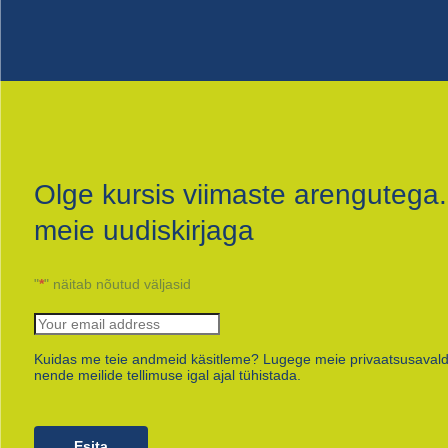
Olge kursis viimaste arengutega.
meie uudiskirjaga
"
*
" näitab nõutud väljasid
Kuidas me teie andmeid käsitleme? Lugege meie privaatsusavald
nende meilide tellimuse igal ajal tühistada.
Esita