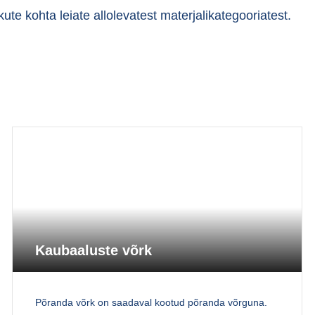
te kohta leiate allolevatest materjalikategooriatest.
Kaubaaluste võrk
Põranda võrk on saadaval kootud põranda võrguna.