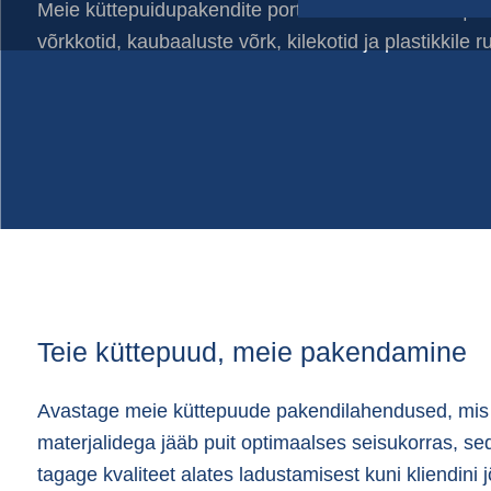
Poekotid
Meie küttepuidupakendite portfell koosneb FIBC | hu
Purgid värskete toodete jaoks
võrkkotid, kaubaaluste võrk, kilekotid ja plastikkile rul
Topsid | Šeikerid
Ümarvõrk
Võrkkotid
Teie küttepuud, meie pakendamine
Avastage meie küttepuude pakendilahendused, mis 
materjalidega jääb puit optimaalses seisukorras, s
tagage kvaliteet alates ladustamisest kuni kliendini 