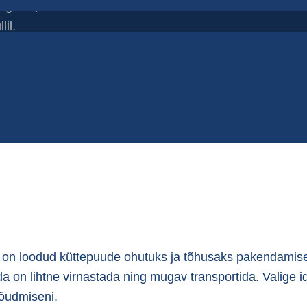
lgikott,
lil.
on loodud küttepuude ohutuks ja tõhusaks pakendamisek
eda on lihtne virnastada ning mugav transportida. Valig
jõudmiseni.