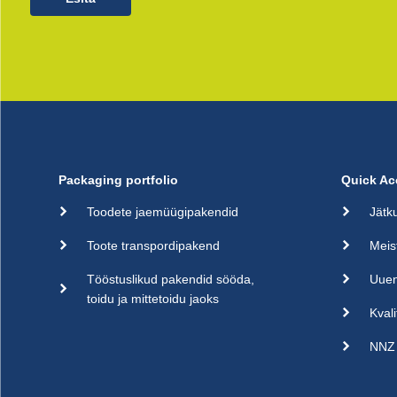
Packaging portfolio
Quick Ac
Toodete jaemüügipakendid
Jätk
Toote transpordipakend
Meis
Tööstuslikud pakendid sööda,
Uue
toidu ja mittetoidu jaoks
Kvali
NNZ 