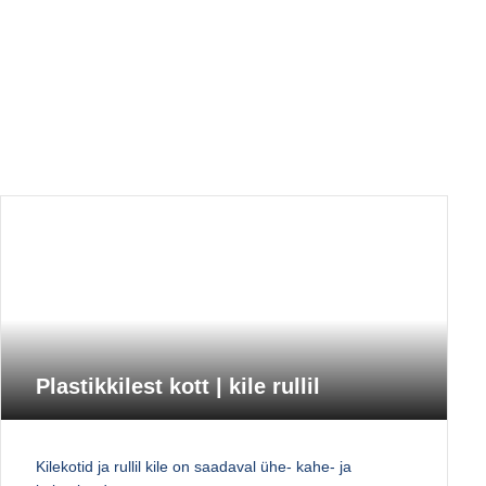
Plastikkilest kott | kile rullil
Kilekotid ja rullil kile on saadaval ühe- kahe- ja