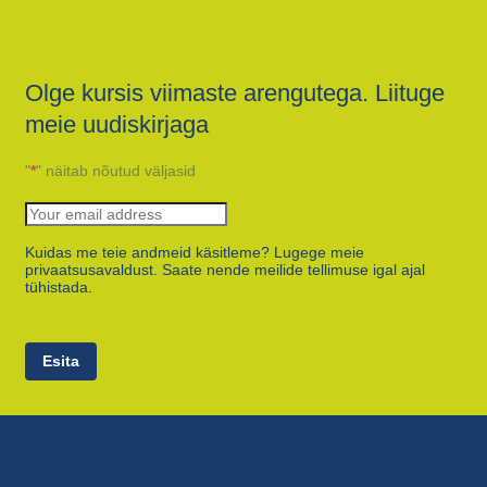
Olge kursis viimaste arengutega. Liituge
meie uudiskirjaga
"
*
" näitab nõutud väljasid
Kuidas me teie andmeid käsitleme? Lugege meie
privaatsusavaldust. Saate nende meilide tellimuse igal ajal
tühistada.
Esita