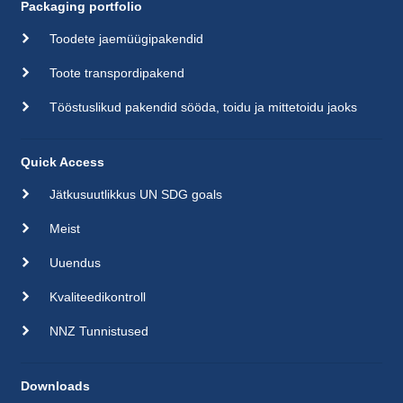
Packaging portfolio
Toodete jaemüügipakendid
Toote transpordipakend
Tööstuslikud pakendid sööda, toidu ja mittetoidu jaoks
Quick Access
Jätkusuutlikkus UN SDG goals
Meist
Uuendus
Kvaliteedikontroll
NNZ Tunnistused
Downloads