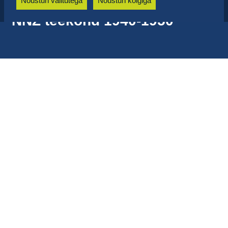
Nõustun valitutega
Nõustun kõigiga
NNZ teekond 1940-1950