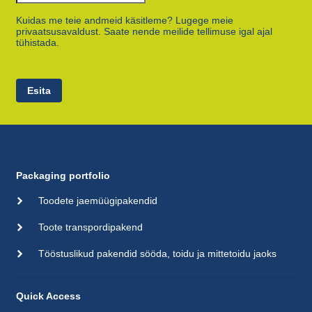
Kuidas me teie andmeid käsitleme? Lugege meie
privaatsusavaldust. Saate nende meilide tellimuse igal ajal
tühistada.
Esita
Packaging portfolio
Toodete jaemüügipakendid
Toote transpordipakend
Tööstuslikud pakendid sööda, toidu ja mittetoidu jaoks
Quick Access