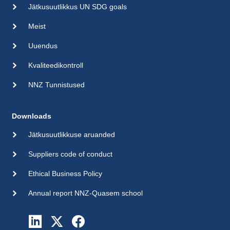
Jätkusuutlikkus UN SDG goals
Meist
Uuendus
Kvaliteedikontroll
NNZ Tunnistused
Downloads
Jätkusuutlikkuse aruanded
Suppliers code of conduct
Ethical Business Policy
Annual report NNZ-Quasem school