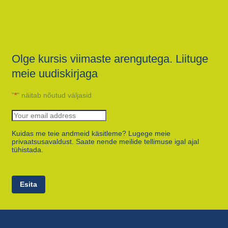
Olge kursis viimaste arengutega. Liituge
meie uudiskirjaga
"
*
" näitab nõutud väljasid
Kuidas me teie andmeid käsitleme? Lugege meie
privaatsusavaldust. Saate nende meilide tellimuse igal ajal
tühistada.
Esita