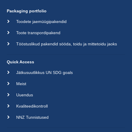
Packaging portfolio
Toodete jaemüügipakendid
Toote transpordipakend
Tööstuslikud pakendid sööda, toidu ja mittetoidu jaoks
Quick Access
Jätkusuutlikkus UN SDG goals
Meist
Uuendus
Kvaliteedikontroll
NNZ Tunnistused