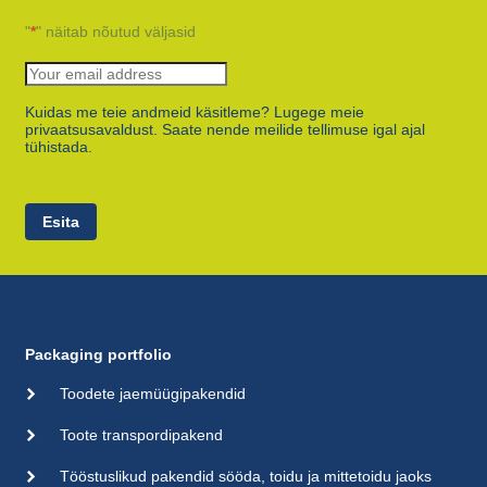
"
*
" näitab nõutud väljasid
Kuidas me teie andmeid käsitleme? Lugege meie
privaatsusavaldust. Saate nende meilide tellimuse igal ajal
tühistada.
Esita
Packaging portfolio
Toodete jaemüügipakendid
Toote transpordipakend
Tööstuslikud pakendid sööda, toidu ja mittetoidu jaoks