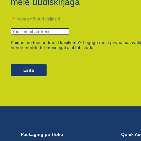
meie uudiskirjaga
"
*
" näitab nõutud väljasid
Kuidas me teie andmeid käsitleme? Lugege meie privaatsusavald
nende meilide tellimuse igal ajal tühistada.
Esita
Packaging portfolio
Quick Ac