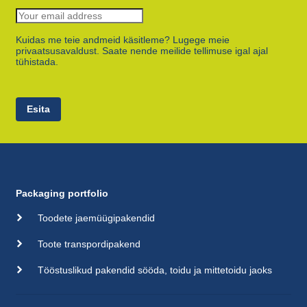
Kuidas me teie andmeid käsitleme? Lugege meie
privaatsusavaldust. Saate nende meilide tellimuse igal ajal
tühistada.
Esita
Packaging portfolio
Toodete jaemüügipakendid
Toote transpordipakend
Tööstuslikud pakendid sööda, toidu ja mittetoidu jaoks