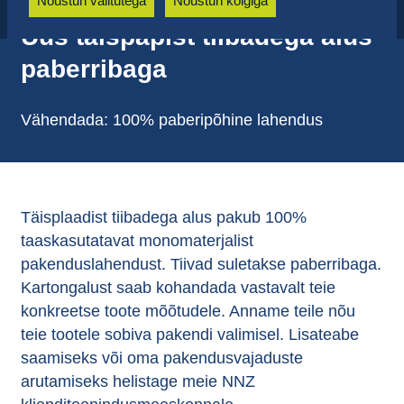
Nõustun valitutega
Nõustun kõigiga
Uus täispapist tiibadega alus
paberribaga
Vähendada: 100% paberipõhine lahendus
Täisplaadist tiibadega alus pakub 100%
taaskasutatavat monomaterjalist
pakenduslahendust. Tiivad suletakse paberribaga.
Kartongalust saab kohandada vastavalt teie
konkreetse toote mõõtudele. Anname teile nõu
teie tootele sobiva pakendi valimisel. Lisateabe
saamiseks või oma pakendusvajaduste
arutamiseks helistage meie NNZ