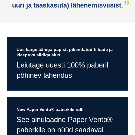
uuri ja taaskasuta) lähenemisviisist.
Uus kärge äärega papist, pikendatud tiibade ja
kleepuva sildiga alus
Leiutage uuesti 100% paberil
põhinev lahendus
New Paper Vento® paberkile rullil
See ainulaadne Paper Vento®
paberkile on nüüd saadaval