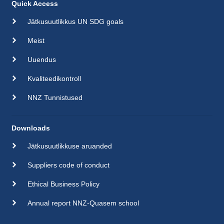
Quick Access
Jätkusuutlikkus UN SDG goals
Meist
Uuendus
Kvaliteedikontroll
NNZ Tunnistused
Downloads
Jätkusuutlikkuse aruanded
Suppliers code of conduct
Ethical Business Policy
Annual report NNZ-Quasem school