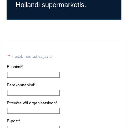
Hollandi supermarketis.
"
*
" näitab nõutud väljasid
Eesnimi
*
Perekonnanimi
*
Ettevõte või organisatsioon
*
E-post
*