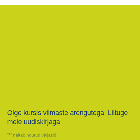
Olge kursis viimaste arengutega. Liituge
meie uudiskirjaga
"
*
" näitab nõutud väljasid