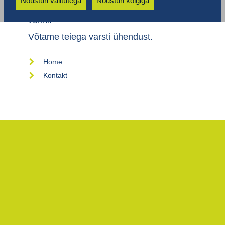
Nõustun valitutega
Nõustun kõigiga
Täname teid, et täitsite ära teabenõude
vormi.
Võtame teiega varsti ühendust.
Home
Kontakt