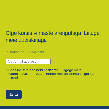
Olge kursis viimaste arengutega. Liituge
meie uudiskirjaga
"
*
" näitab nõutud väljasid
Kuidas me teie andmeid käsitleme? Lugege meie
privaatsusavaldust. Saate nende meilide tellimuse igal ajal
tühistada.
Esita