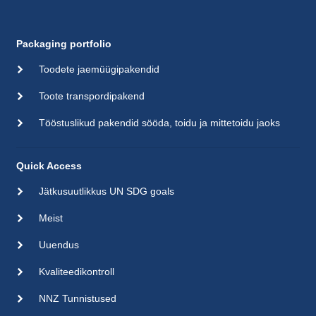
Packaging portfolio
Toodete jaemüügipakendid
Toote transpordipakend
Tööstuslikud pakendid sööda, toidu ja mittetoidu jaoks
Quick Access
Jätkusuutlikkus UN SDG goals
Meist
Uuendus
Kvaliteedikontroll
NNZ Tunnistused